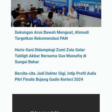
Dukungan Arus Bawah Menguat, Ahmadi
Targetkan Rekomendasi PAN
Haris-Sani Didampingi Zumi Zola Gelar
Tabligh Akbar Bersama Gus Muwafiq di
Sungai Bahar
Bercita-cita Jadi Dokter Gigi, Intip Profil Aulia
Pitri Finalis Bujang Gadis Kerinci 2024