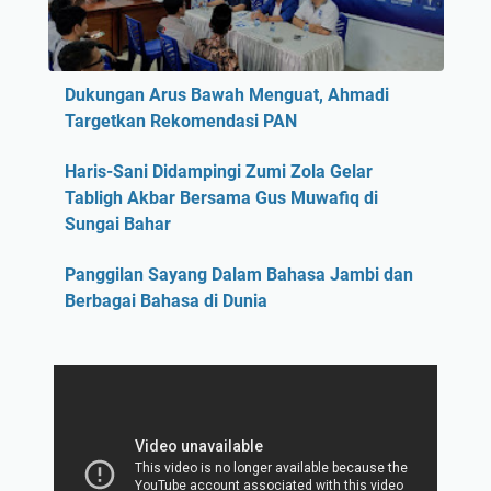
Dukungan Arus Bawah Menguat, Ahmadi
Targetkan Rekomendasi PAN
Haris-Sani Didampingi Zumi Zola Gelar
Tabligh Akbar Bersama Gus Muwafiq di
Sungai Bahar
Panggilan Sayang Dalam Bahasa Jambi dan
Berbagai Bahasa di Dunia