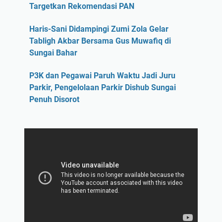
Targetkan Rekomendasi PAN
Haris-Sani Didampingi Zumi Zola Gelar
Tabligh Akbar Bersama Gus Muwafiq di
Sungai Bahar
P3K dan Pegawai Paruh Waktu Jadi Juru
Parkir, Pengelolaan Parkir Dishub Sungai
Penuh Disorot