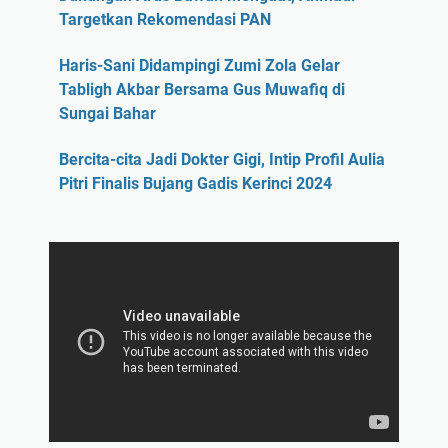
Targetkan Rekomendasi PAN
Haris-Sani Didampingi Zumi Zola Gelar
Tabligh Akbar Bersama Gus Muwafiq di
Sungai Bahar
Bercita-cita Jadi Dokter Gigi, Intip Profil Aulia
Pitri Finalis Bujang Gadis Kerinci 2024