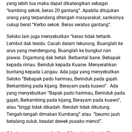
yang lebih tua maka dapat dikateogikan sebagai
“kambing sekok, beras 20 gantang”. Apabila ditujukan
orang yang terpandang ditengah masyarakat, sanksinya
cukup berat “Kerbo sekok. Beras seratus gantang”.
Seloko lain juga menyebutkan “keras tidak tertarik.
Lembut dak tesidu. Cacah dalam tekurung. Buanglah ke
arus yang mendengung. Buanglah ke bungkul nan
piawai. Digantung dak betali. Berbantal bane. Bebapak
kepada rimau. Beinduk kepada Kuaow. Menyerahkan
buntang kepada Langau. Ada juga yang menyebutkan
Seloko ”Bebapak pado harimau, Berinduk pada gajah.
Berkambing pada kijang. Berayam pada kuawo”. Ada
yang menyebutkan “Bapak pado harimau, Berinduk pada
gajah, Berkambing pada kijang, Berayam pada kuawo”,
atau “tinggi tidak dikadah. Rendah tidak dikutung.
Tengah-tengah dimakan Kumbang” atau “beumo jauh
betalang suluk, beadat dewek pusako mencil”.