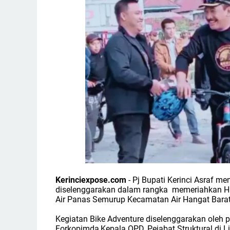
Kerinciexpose.com
- Pj Bupati Kerinci Asraf m
diselenggarakan dalam rangka memeriahkan HU
Air Panas Semurup Kecamatan Air Hangat Barat
Kegiatan Bike Adventure diselenggarakan oleh pe
Forkopimda,Kepala OPD, Pejabat Struktural di 