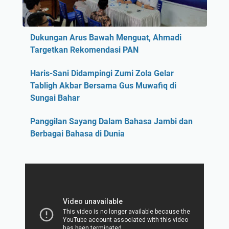
Dukungan Arus Bawah Menguat, Ahmadi
Targetkan Rekomendasi PAN
Haris-Sani Didampingi Zumi Zola Gelar
Tabligh Akbar Bersama Gus Muwafiq di
Sungai Bahar
Panggilan Sayang Dalam Bahasa Jambi dan
Berbagai Bahasa di Dunia