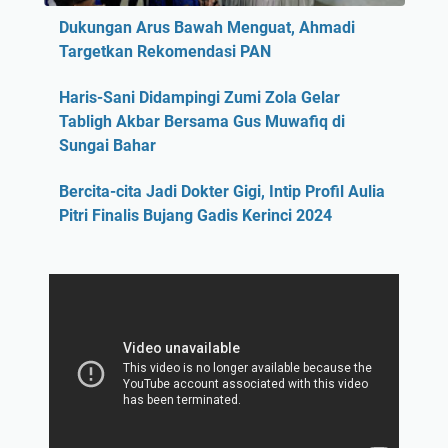
Dukungan Arus Bawah Menguat, Ahmadi
Targetkan Rekomendasi PAN
Haris-Sani Didampingi Zumi Zola Gelar
Tabligh Akbar Bersama Gus Muwafiq di
Sungai Bahar
Bercita-cita Jadi Dokter Gigi, Intip Profil Aulia
Pitri Finalis Bujang Gadis Kerinci 2024