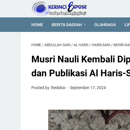
HOME
BERITA DAERAH
OLAHRAGA
LI
HOME
/
ABDULLAH SANI
/
AL HARIS
/
HARIS-SANI
/
MUSRI NA
Musri Nauli Kembali Di
dan Publikasi Al Haris-
Posted by: Redaksi
September 17, 2024