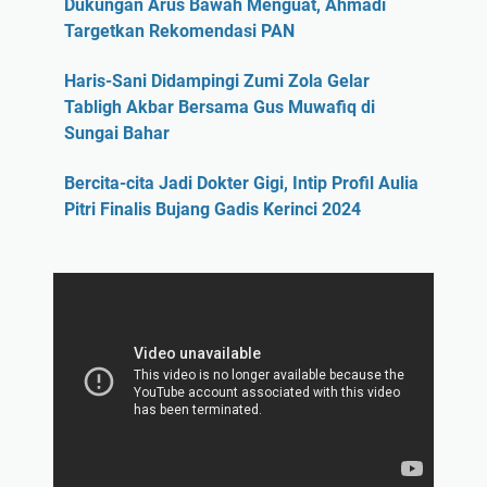
Dukungan Arus Bawah Menguat, Ahmadi
Targetkan Rekomendasi PAN
Haris-Sani Didampingi Zumi Zola Gelar
Tabligh Akbar Bersama Gus Muwafiq di
Sungai Bahar
Bercita-cita Jadi Dokter Gigi, Intip Profil Aulia
Pitri Finalis Bujang Gadis Kerinci 2024