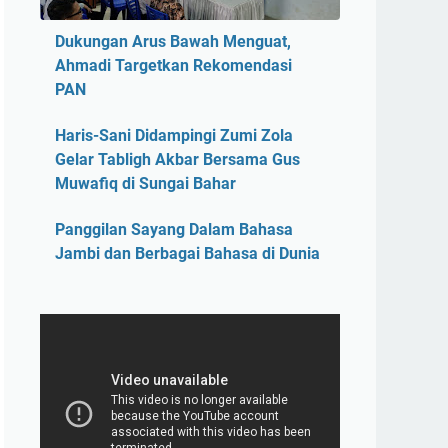
Dukungan Arus Bawah Menguat,
Ahmadi Targetkan Rekomendasi
PAN
Haris-Sani Didampingi Zumi Zola
Gelar Tabligh Akbar Bersama Gus
Muwafiq di Sungai Bahar
Panggilan Sayang Dalam Bahasa
Jambi dan Berbagai Bahasa di Dunia