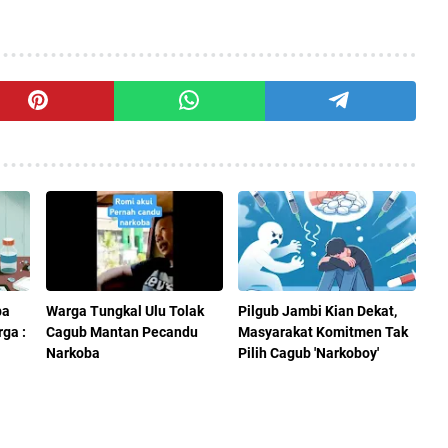
ba
Warga Tungkal Ulu Tolak
Pilgub Jambi Kian Dekat,
ga :
Cagub Mantan Pecandu
Masyarakat Komitmen Tak
Narkoba
Pilih Cagub 'Narkoboy'