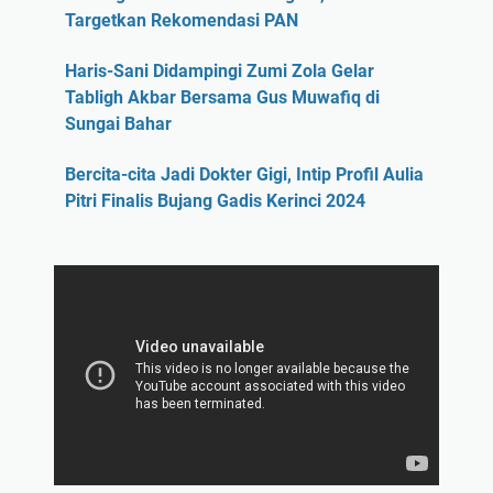
Targetkan Rekomendasi PAN
Haris-Sani Didampingi Zumi Zola Gelar
Tabligh Akbar Bersama Gus Muwafiq di
Sungai Bahar
Bercita-cita Jadi Dokter Gigi, Intip Profil Aulia
Pitri Finalis Bujang Gadis Kerinci 2024