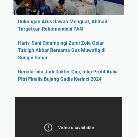
Dukungan Arus Bawah Menguat, Ahmadi
Targetkan Rekomendasi PAN
Haris-Sani Didampingi Zumi Zola Gelar
Tabligh Akbar Bersama Gus Muwafiq di
Sungai Bahar
Bercita-cita Jadi Dokter Gigi, Intip Profil Aulia
Pitri Finalis Bujang Gadis Kerinci 2024