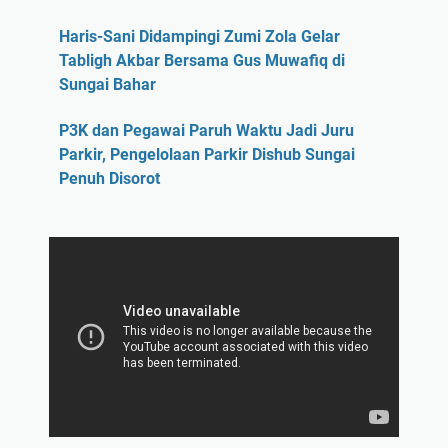
Haris-Sani Didampingi Zumi Zola Gelar
Tabligh Akbar Bersama Gus Muwafiq di
Sungai Bahar
P3K dan Pegawai Paruh Waktu Jadi Juru
Parkir, Pengelolaan Parkir Dishub Sungai
Penuh Disorot