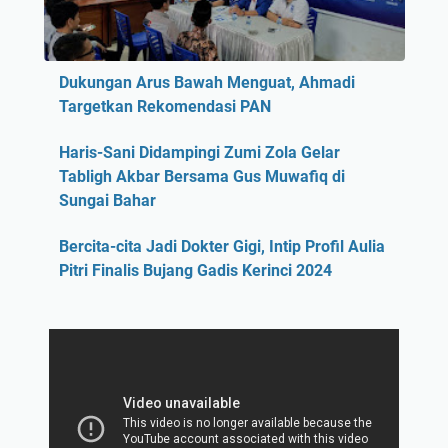
Dukungan Arus Bawah Menguat, Ahmadi
Targetkan Rekomendasi PAN
Haris-Sani Didampingi Zumi Zola Gelar
Tabligh Akbar Bersama Gus Muwafiq di
Sungai Bahar
Bercita-cita Jadi Dokter Gigi, Intip Profil Aulia
Pitri Finalis Bujang Gadis Kerinci 2024