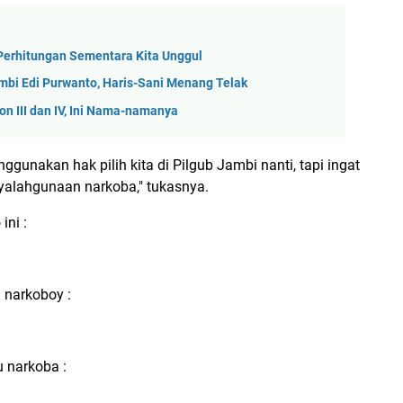
h Perhitungan Sementara Kita Unggul
ambi Edi Purwanto, Haris-Sani Menang Telak
on III dan IV, Ini Nama-namanya
ggunakan hak pilih kita di Pilgub Jambi nanti, tapi ingat
nyalahgunaan narkoba," tukasnya.
ini :
 narkoboy :
 narkoba :