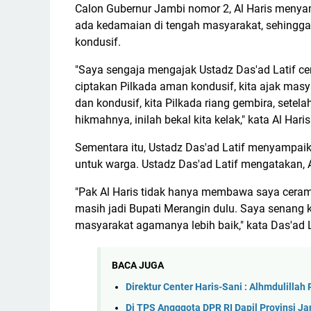
Calon Gubernur Jambi nomor 2, Al Haris menya
ada kedamaian di tengah masyarakat, sehingga
kondusif.
"Saya sengaja mengajak Ustadz Das'ad Latif cer
ciptakan Pilkada aman kondusif, kita ajak mas
dan kondusif, kita Pilkada riang gembira, setel
hikmahnya, inilah bekal kita kelak," kata Al Haris
Sementara itu, Ustadz Das'ad Latif menyampaik
untuk warga. Ustadz Das'ad Latif mengatakan, 
"Pak Al Haris tidak hanya membawa saya ceramah
masih jadi Bupati Merangin dulu. Saya senang
masyarakat agamanya lebih baik," kata Das'ad L
BACA JUGA
Direktur Center Haris-Sani : Alhmdulilla
Di TPS Angggota DPR RI Dapil Provinsi J