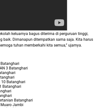
kolah keluarnya bagus diterima di perguruan tinggi,
yang baik. Dimanapun ditempatkan sama saja. Kita harus
 semoga tuhan memberkahi kita semua,” ujarnya.
 Batanghari
MAN 3 Batanghari
atanghari
tanghari
N 10 Batanghari
1 Batanghari
anghari
anghari
ertanian Batanghari
N Muaro Jambi