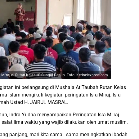
 Mi'raj di Rutan Kelas IIB Sungai Penuh. Foto: Kerinciexpose.com
giatan ini berlangsung di Mushala At Taubah Rutan Kelas
a Islam mengikuti kegiatan peringatan Isra Miraj. Isra
eramah Ustad H. JAIRUL MASRAL.
uh, Indra Yudha menyampaikan Peringatan Isra Mi'raj
salat lima waktu yang wajib dilakukan oleh umat muslim.
 yang panjang, mari kita sama - sama meningkatkan ibadah