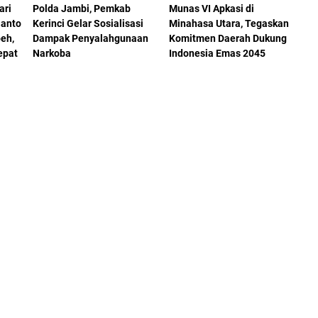
ari
Polda Jambi, Pemkab
Munas VI Apkasi di
ianto
Kerinci Gelar Sosialisasi
Minahasa Utara, Tegaskan
eh,
Dampak Penyalahgunaan
Komitmen Daerah Dukung
epat
Narkoba
Indonesia Emas 2045