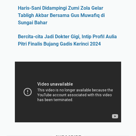
Haris-Sani Didampingi Zumi Zola Gelar
Tabligh Akbar Bersama Gus Muwafiq di
Sungai Bahar
Bercita-cita Jadi Dokter Gigi, Intip Profil Aulia
Pitri Finalis Bujang Gadis Kerinci 2024