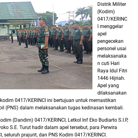
Distrik Militer
(Kodim)
0417/KERINC
I menggelar
apel
pengecekan
personel usai
melaksanaka
n cuti Hari
Raya Idul Fitri
1446 Hijriah.
Apel yang
dilaksanakan
kodim 0417/KERINCI ini bertujuan untuk memastikan
Sipil (PNS) dalam melaksanakan tugas kedinasan kembali.
dim (Dandim) 0417/KERINCI, Letkol Inf Eko Budiarto S.I.P,
ko S.E. Turut hadir dalam apel tersebut, para Perwira
, seluruh prajurit, dan PNS Kodim 0417/KERINCI.