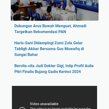
Dukungan Arus Bawah Menguat, Ahmadi
Targetkan Rekomendasi PAN
Haris-Sani Didampingi Zumi Zola Gelar
Tabligh Akbar Bersama Gus Muwafiq di
Sungai Bahar
Bercita-cita Jadi Dokter Gigi, Intip Profil Aulia
Pitri Finalis Bujang Gadis Kerinci 2024