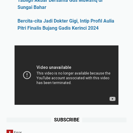
Tabligh Akbar Bersama Gus Muwafiq di
Sungai Bahar
Bercita-cita Jadi Dokter Gigi, Intip Profil Aulia
Pitri Finalis Bujang Gadis Kerinci 2024
SUBSCRIBE