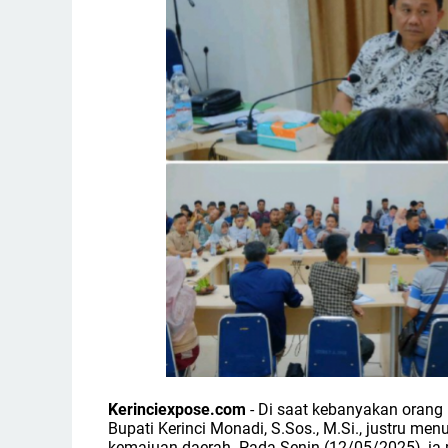
Kerinciexpose.com
- Di saat kebanyakan orang 
Bupati Kerinci Monadi, S.Sos., M.Si., justru me
kemajuan daerah. Pada Senin (12/05/2025), ia 