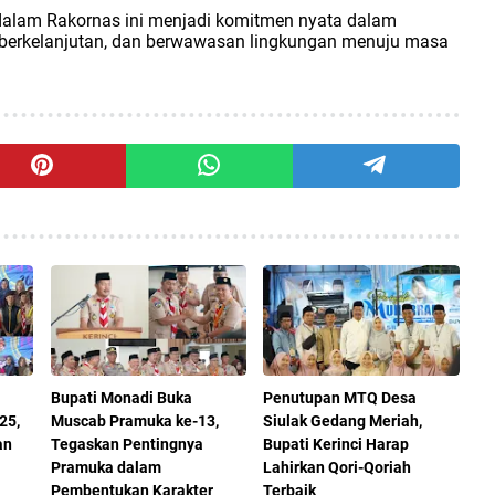
i dalam Rakornas ini menjadi komitmen nyata dalam
 berkelanjutan, dan berwawasan lingkungan menuju masa
Bupati Monadi Buka
Penutupan MTQ Desa
25,
Muscab Pramuka ke-13,
Siulak Gedang Meriah,
an
Tegaskan Pentingnya
Bupati Kerinci Harap
Pramuka dalam
Lahirkan Qori-Qoriah
Pembentukan Karakter
Terbaik