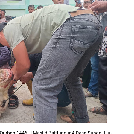
Qurban 1446 H Masjid Baittunnur 4 Desa Sungai Liuk,