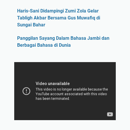
Haris-Sani Didampingi Zumi Zola Gelar
Tabligh Akbar Bersama Gus Muwafiq di
Sungai Bahar
Panggilan Sayang Dalam Bahasa Jambi dan
Berbagai Bahasa di Dunia