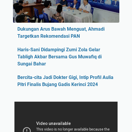
Dukungan Arus Bawah Menguat, Ahmadi
Targetkan Rekomendasi PAN
Haris-Sani Didampingi Zumi Zola Gelar
Tabligh Akbar Bersama Gus Muwafiq di
Sungai Bahar
Bercita-cita Jadi Dokter Gigi, Intip Profil Aulia
Pitri Finalis Bujang Gadis Kerinci 2024