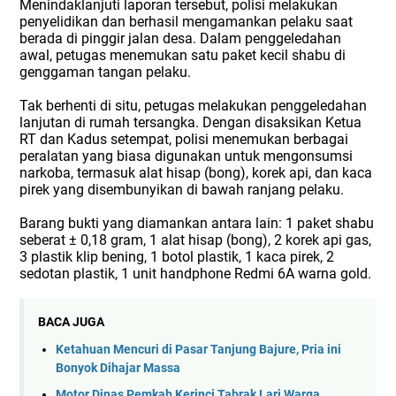
Menindaklanjuti laporan tersebut, polisi melakukan
penyelidikan dan berhasil mengamankan pelaku saat
berada di pinggir jalan desa. Dalam penggeledahan
awal, petugas menemukan satu paket kecil shabu di
genggaman tangan pelaku.
Tak berhenti di situ, petugas melakukan penggeledahan
lanjutan di rumah tersangka. Dengan disaksikan Ketua
RT dan Kadus setempat, polisi menemukan berbagai
peralatan yang biasa digunakan untuk mengonsumsi
narkoba, termasuk alat hisap (bong), korek api, dan kaca
pirek yang disembunyikan di bawah ranjang pelaku.
Barang bukti yang diamankan antara lain: 1 paket shabu
seberat ± 0,18 gram, 1 alat hisap (bong), 2 korek api gas,
3 plastik klip bening, 1 botol plastik, 1 kaca pirek, 2
sedotan plastik, 1 unit handphone Redmi 6A warna gold.
BACA JUGA
Ketahuan Mencuri di Pasar Tanjung Bajure, Pria ini
Bonyok Dihajar Massa
Motor Dinas Pemkab Kerinci Tabrak Lari Warga,