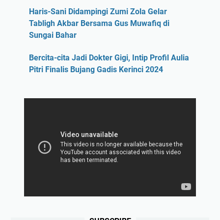
Haris-Sani Didampingi Zumi Zola Gelar
Tabligh Akbar Bersama Gus Muwafiq di
Sungai Bahar
Bercita-cita Jadi Dokter Gigi, Intip Profil Aulia
Pitri Finalis Bujang Gadis Kerinci 2024