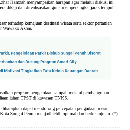
har Hamzah menyampaikan harapan agar melalui diskusi ini,
era dikaji dan direalisasikan guna mempersingkat jarak tempuh
sar terhadap kemajuan destinasi wisata serta sektor pertanian
ar Wawako Azhar.
rkir, Pengelolaan Parkir Dishub Sungai Penuh Disorot
Perbankan dan Dukung Program Smart City
Jadi Motivasi Tingkatkan Tata Kelola Keuangan Daerah
gusulkan program pengelolaan sampah melalui pembangunan
ediaan lahan TPST di kawasan TNKS.
it, diharapkan dapat mendorong percepatan pengadaan mesin
ota Sungai Penuh menjadi lebih optimal dan berkelanjutan. (*)