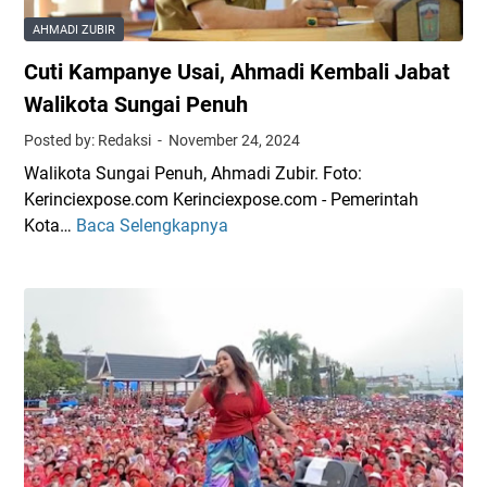
g
A
AHMADI ZUBIR
g
m
Cuti Kampanye Usai, Ahmadi Kembali Jabat
u
p
l
h
Walikota Sungai Penuh
,
i
Posted by: Redaksi
November 24, 2024
W
b
Walikota Sungai Penuh, Ahmadi Zubir. Foto:
a
i
Kerinciexpose.com Kerinciexpose.com - Pemerintah
k
P
Kota…
Baca Selengkapnya
C
o
e
u
A
m
t
h
k
i
m
o
K
a
t
a
d
S
m
i
u
p
G
n
a
o
g
n
r
a