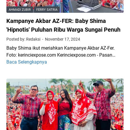
y
o
i
e
B
P
AHMADI ZUBIR
FERRY SATRIA
U
e
e
Kampanye Akbar AZ-FER: Baby Shima
s
r
n
a
s
'Hipnotis' Puluhan Ribu Warga Sungai Penuh
u
i
a
h
Posted by: Redaksi
November 17, 2024
,
m
Baby Shima ikut meriahkan Kampanye Akbar AZ-Fer.
A
a
Foto: kerinciexpose.com Kerinciexpose.com - Pasan…
h
W
Baca Selengkapnya
K
m
a
a
a
r
m
d
g
p
i
a
a
K
D
n
e
u
y
m
s
e
b
u
A
a
n
k
l
D