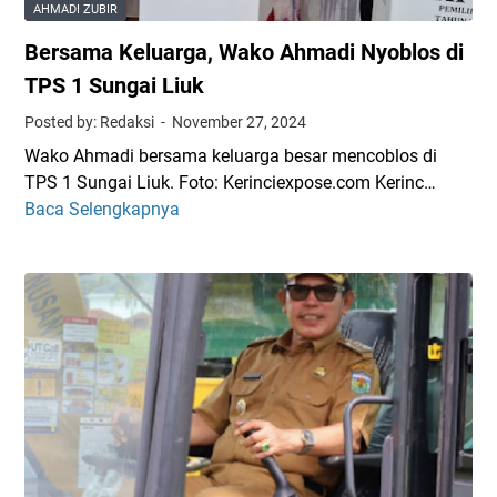
AHMADI ZUBIR
Bersama Keluarga, Wako Ahmadi Nyoblos di
TPS 1 Sungai Liuk
Posted by: Redaksi
November 27, 2024
Wako Ahmadi bersama keluarga besar mencoblos di
TPS 1 Sungai Liuk. Foto: Kerinciexpose.com Kerinc…
Baca Selengkapnya
B
e
r
s
a
m
a
K
e
l
u