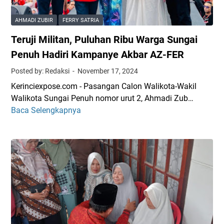
b
i
i
a
J
i
AHMADI ZUBIR
FERRY SATRIA
r
a
l
Teruji Militan, Puluhan Ribu Warga Sungai
A
b
i
Z
a
Penuh Hadiri Kampanye Akbar AZ-FER
r
-
t
Posted by: Redaksi
November 17, 2024
F
W
Kerinciexpose.com - Pasangan Calon Walikota-Wakil
E
a
Walikota Sungai Penuh nomor urut 2, Ahmadi Zub…
R
l
Baca Selengkapnya
T
:
i
e
B
k
r
a
o
u
b
t
j
y
a
i
S
S
M
h
u
i
i
n
l
m
g
i
a
a