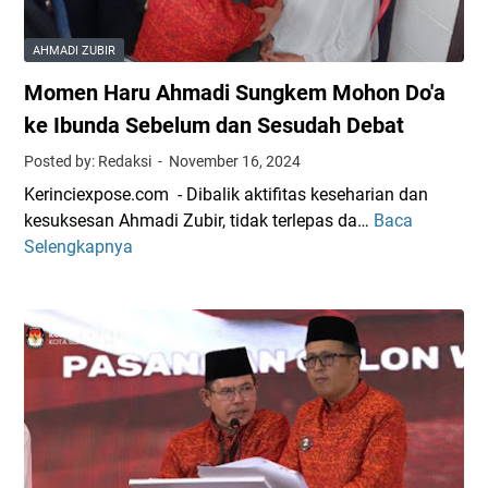
t
'
i
a
H
P
AHMADI ZUBIR
n
i
e
Momen Haru Ahmadi Sungkem Mohon Do'a
,
p
n
P
n
ke Ibunda Sebelum dan Sesudah Debat
u
u
o
h
Posted by: Redaksi
November 16, 2024
l
t
Kerinciexpose.com - Dibalik aktifitas keseharian dan
u
i
kesuksesan Ahmadi Zubir, tidak terlepas da…
Baca
M
h
s
Selengkapnya
o
a
'
m
n
P
e
R
u
n
i
l
H
b
u
a
u
h
r
W
a
u
a
n
A
r
R
h
g
i