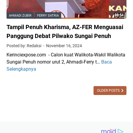
m
a
b
a
S
u
AHMADI ZUBIR
FERRY SATRIA
d
u
W
Tampil Penuh Kharisma, AZ-FER Menguasai
i
n
a
S
g
Panggung Debat Pilwako Sungai Penuh
r
u
a
g
Posted by: Redaksi
November 16, 2024
n
i
a
Kerinciexpose.com - Calon kuat Walikota-Wakil Walikota
g
P
S
Sungai Penuh nomor urut 2, Ahmadi-Ferry t…
Baca
T
k
e
u
Selengkapnya
a
e
n
n
m
m
u
g
p
M
h
a
i
OLDER POSTS
o
H
i
l
h
a
P
P
o
d
e
e
n
i
n
n
D
r
u
u
o
i
h