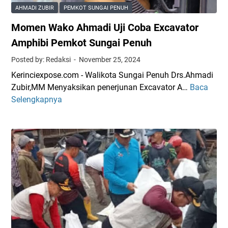
a
AHMADI ZUBIR
PEMKOT SUNGAI PENUH
r
Momen Wako Ahmadi Uji Coba Excavator
g
a
Amphibi Pemkot Sungai Penuh
,
Posted by: Redaksi
November 25, 2024
W
Kerinciexpose.com - Walikota Sungai Penuh Drs.Ahmadi
a
Zubir,MM Menyaksikan penerjunan Excavator A…
Baca
M
k
Selengkapnya
o
o
m
A
e
h
n
m
W
a
a
d
k
i
o
N
A
y
h
o
m
b