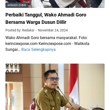
a
l
AHMADI ZUBIR
d
o
Perbaiki Tanggul, Wako Ahmadi Goro
i
s
U
d
Bersama Warga Dusun Diilir
j
i
Posted by: Redaksi
November 24, 2024
i
T
Wako Ahmadi Goro bersama masyarakat. Foto:
C
P
kerinciexpose.com Kerinciexpose.com - Walikota
o
S
Sungai…
Baca Selengkapnya
P
b
1
e
a
S
r
E
u
b
x
n
a
c
g
i
a
a
k
v
i
i
a
L
T
t
i
a
o
u
n
r
k