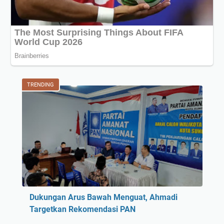
h
e
l
s
e
a
d
i
TRENDING
L
i
g
a
I
n
g
g
r
Dukungan Arus Bawah Menguat, Ahmadi
i
Targetkan Rekomendasi PAN
s