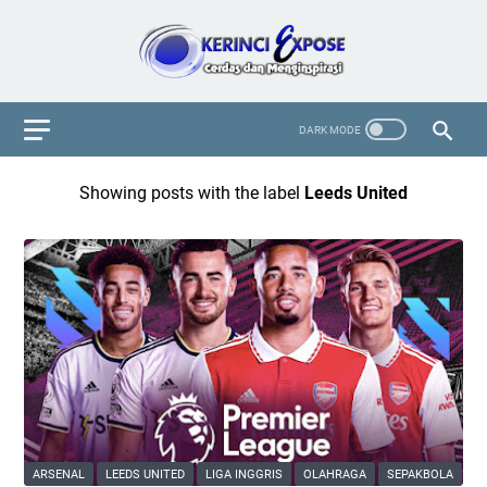
Showing posts with the label
Leeds United
ARSENAL
LEEDS UNITED
LIGA INGGRIS
OLAHRAGA
SEPAKBOLA