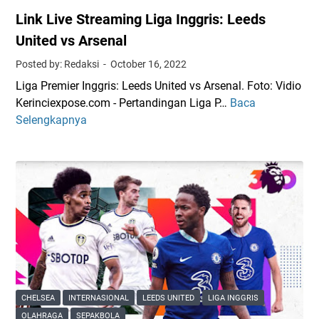
Link Live Streaming Liga Inggris: Leeds
United vs Arsenal
Posted by: Redaksi
October 16, 2022
Liga Premier Inggris: Leeds United vs Arsenal. Foto: Vidio
Kerinciexpose.com - Pertandingan Liga P…
Baca
L
Selengkapnya
i
n
k
L
i
v
e
S
t
r
e
CHELSEA
INTERNASIONAL
LEEDS UNITED
LIGA INGGRIS
a
OLAHRAGA
SEPAKBOLA