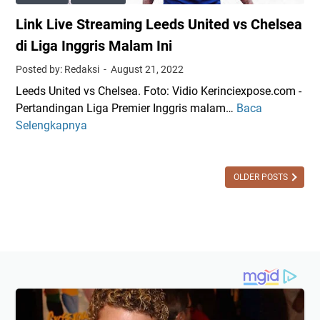
m
Link Live Streaming Leeds United vs Chelsea
i
n
di Liga Inggris Malam Ini
g
Posted by: Redaksi
August 21, 2022
L
Leeds United vs Chelsea. Foto: Vidio Kerinciexpose.com -
i
Pertandingan Liga Premier Inggris malam…
Baca
L
g
Selengkapnya
i
a
n
I
k
n
L
OLDER POSTS
g
i
g
v
r
e
i
S
s
t
:
r
L
e
e
a
e