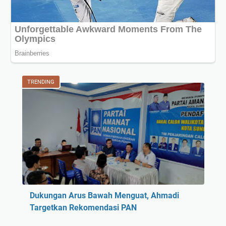
2
0
2
2
M
a
l
TRENDING
a
m
I
n
i
:
A
r
g
Dukungan Arus Bawah Menguat, Ahmadi
e
Targetkan Rekomendasi PAN
n