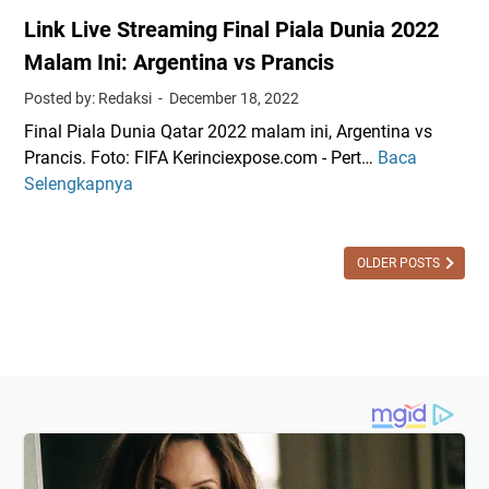
Link Live Streaming Final Piala Dunia 2022
Malam Ini: Argentina vs Prancis
Posted by: Redaksi
December 18, 2022
Final Piala Dunia Qatar 2022 malam ini, Argentina vs
Prancis. Foto: FIFA Kerinciexpose.com - Pert…
Baca
L
Selengkapnya
i
n
k
L
OLDER POSTS
i
v
e
S
t
r
e
a