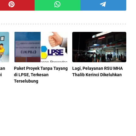
kan
Paket Proyek Tanpa Tayang
Lagi, Pelayanan RSU MHA
i
di LPSE, Terkesan
Thalib Kerinci Dikeluhkan
Terselubung