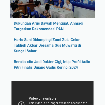
Dukungan Arus Bawah Menguat, Ahmadi
Targetkan Rekomendasi PAN
Haris-Sani Didampingi Zumi Zola Gelar
Tabligh Akbar Bersama Gus Muwafiq di
Sungai Bahar
Bercita-cita Jadi Dokter Gigi, Intip Profil Aulia
Pitri Finalis Bujang Gadis Kerinci 2024