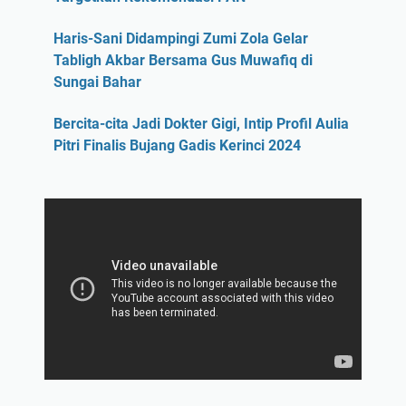
Haris-Sani Didampingi Zumi Zola Gelar
Tabligh Akbar Bersama Gus Muwafiq di
Sungai Bahar
Bercita-cita Jadi Dokter Gigi, Intip Profil Aulia
Pitri Finalis Bujang Gadis Kerinci 2024