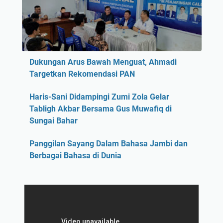
Dukungan Arus Bawah Menguat, Ahmadi
Targetkan Rekomendasi PAN
Haris-Sani Didampingi Zumi Zola Gelar
Tabligh Akbar Bersama Gus Muwafiq di
Sungai Bahar
Panggilan Sayang Dalam Bahasa Jambi dan
Berbagai Bahasa di Dunia