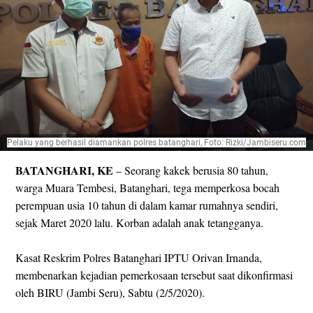
Pelaku yang berhasil diamankan polres batanghari, Foto: Rizki/Jambiseru.com
BATANGHARI, KE
– Seorang kakek berusia 80 tahun,
warga Muara Tembesi, Batanghari, tega memperkosa bocah
perempuan usia 10 tahun di dalam kamar rumahnya sendiri,
sejak Maret 2020 lalu. Korban adalah anak tetangganya.
Kasat Reskrim Polres Batanghari IPTU Orivan Irnanda,
membenarkan kejadian pemerkosaan tersebut saat dikonfirmasi
oleh BIRU (Jambi Seru), Sabtu (2/5/2020).