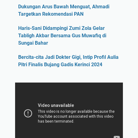
Dukungan Arus Bawah Menguat, Ahmadi
Targetkan Rekomendasi PAN
Haris-Sani Didampingi Zumi Zola Gelar
Tabligh Akbar Bersama Gus Muwafiq di
Sungai Bahar
Bercita-cita Jadi Dokter Gigi, Intip Profil Aulia
Pitri Finalis Bujang Gadis Kerinci 2024