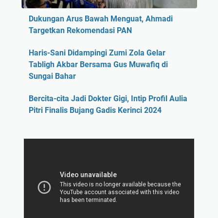
Dukungan Arus Bawah Menguat, Ahmadi
Targetkan Rekomendasi PAN
Haris-Sani Didampingi Zumi Zola Gelar
Tabligh Akbar Bersama Gus Muwafiq di
Sungai Bahar
Bercita-cita Jadi Dokter Gigi, Intip Profil Aulia
Pitri Finalis Bujang Gadis Kerinci 2024