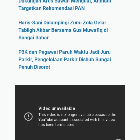
Dukungan Arus Bawah Menguat, Ahmadi
Targetkan Rekomendasi PAN
Haris-Sani Didampingi Zumi Zola Gelar
Tabligh Akbar Bersama Gus Muwafiq di
Sungai Bahar
P3K dan Pegawai Paruh Waktu Jadi Juru
Parkir, Pengelolaan Parkir Dishub Sungai
Penuh Disorot