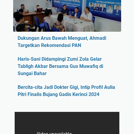
Dukungan Arus Bawah Menguat, Ahmadi
Targetkan Rekomendasi PAN
Haris-Sani Didampingi Zumi Zola Gelar
Tabligh Akbar Bersama Gus Muwafiq di
Sungai Bahar
Bercita-cita Jadi Dokter Gigi, Intip Profil Aulia
Pitri Finalis Bujang Gadis Kerinci 2024