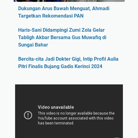
Dukungan Arus Bawah Menguat, Ahmadi
Targetkan Rekomendasi PAN
Haris-Sani Didampingi Zumi Zola Gelar
Tabligh Akbar Bersama Gus Muwafiq di
Sungai Bahar
Bercita-cita Jadi Dokter Gigi, Intip Profil Aulia
Pitri Finalis Bujang Gadis Kerinci 2024