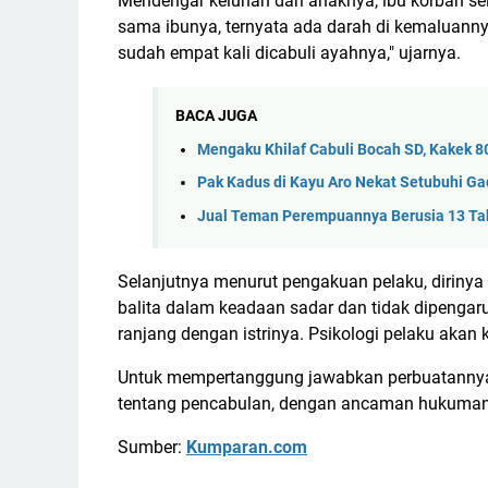
Mendengar keluhan dari anaknya, ibu korban se
sama ibunya, ternyata ada darah di kemaluan
sudah empat kali dicabuli ayahnya," ujarnya.
BACA JUGA
Mengaku Khilaf Cabuli Bocah SD, Kakek 80
Pak Kadus di Kayu Aro Nekat Setubuhi Gad
Jual Teman Perempuannya Berusia 13 Tah
Selanjutnya menurut pengakuan pelaku, dirin
balita dalam keadaan sadar dan tidak dipengar
ranjang dengan istrinya. Psikologi pelaku akan k
Untuk mempertanggung jawabkan perbuatannya,
tentang pencabulan, dengan ancaman hukuman
Sumber:
Kumparan.com