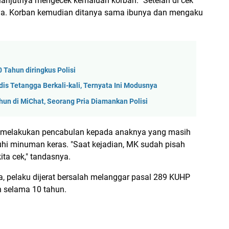
lanjutnya mengecek kemaluan korban. "Setelah di cek
nya. Korban kemudian ditanya sama ibunya dan mengaku
 Tahun diringkus Polisi
is Tetangga Berkali-kali, Ternyata Ini Modusnya
un di MiChat, Seorang Pria Diamankan Polisi
ya melakukan pencabulan kepada anaknya yang masih
uhi minuman keras. "Saat kejadian, MK sudah pisah
ita cek," tandasnya.
 pelaku dijerat bersalah melanggar pasal 289 KUHP
 selama 10 tahun.