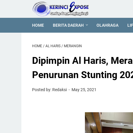
HOME
BERITA DAERAH
OLAHRAGA
LI
HOME
/
AL HARIS
/
MERANGIN
Dipimpin Al Haris, Mer
Penurunan Stunting 20
Posted by: Redaksi
May 25, 2021