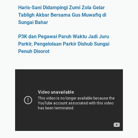
Haris-Sani Didampingi Zumi Zola Gelar
Tabligh Akbar Bersama Gus Muwafiq di
Sungai Bahar
P3K dan Pegawai Paruh Waktu Jadi Juru
Parkir, Pengelolaan Parkir Dishub Sungai
Penuh Disorot