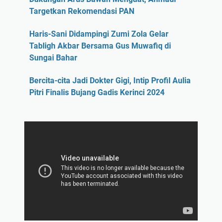
Targetkan Rekomendasi PAN
Haris-Sani Didampingi Zumi Zola Gelar
Tabligh Akbar Bersama Gus Muwafiq di
Sungai Bahar
Bercita-cita Jadi Dokter Gigi, Intip Profil Aulia
Pitri Finalis Bujang Gadis Kerinci 2024