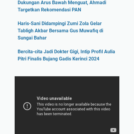
Dukungan Arus Bawah Menguat, Ahmadi
Targetkan Rekomendasi PAN
Haris-Sani Didampingi Zumi Zola Gelar
Tabligh Akbar Bersama Gus Muwafiq di
Sungai Bahar
Bercita-cita Jadi Dokter Gigi, Intip Profil Aulia
Pitri Finalis Bujang Gadis Kerinci 2024