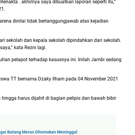
enakta . akhirnya saya dibuatkan laporan seperti itu,”
21.
rena dinilai tidak bertanggungjawab atas kejadian
ari sekolah dan kepala sekolah dipindahkan dari sekolah.
aya,” kata Rezni lagi.
luhan pelapot terhadap kasusnya ini. Inilah Jambi sedang
a siswa TT bernama Dzaky Ilham pada 04 November 2021
 hingga harus dijahit di bagian pelipis dan bawah bibir
ungai Batang Merao Ditemukan Meninggal